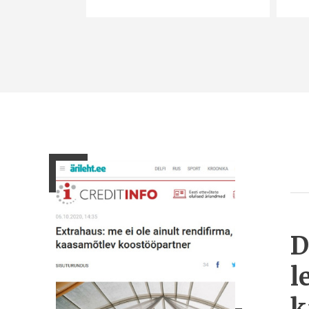
D
l
k