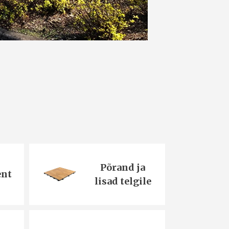
Põrand ja
ent
lisad telgile