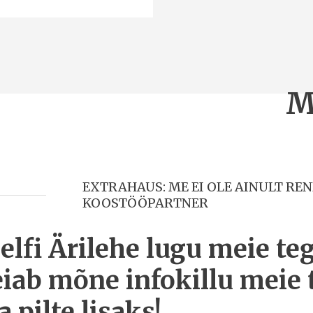
M
EXTRAHAUS: ME EI OLE AINULT RE
KOOSTÖÖPARTNER
elfi Ärilehe lugu meie te
eiab mõne infokillu meie
a pilte lisaks!