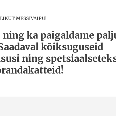
LIKUT MESSIVAIPU!
ning ka paigaldame palj
 Saadaval kõiksuguseid
ksusi ning spetsiaalsetek
randakatteid!