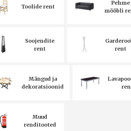
Pehme
Toolide rent
mööbli re
Soojendite
Garderoo
rent
rent
Mängud ja
Lavapoo
dekoratsioonid
ren
Muud
renditooted