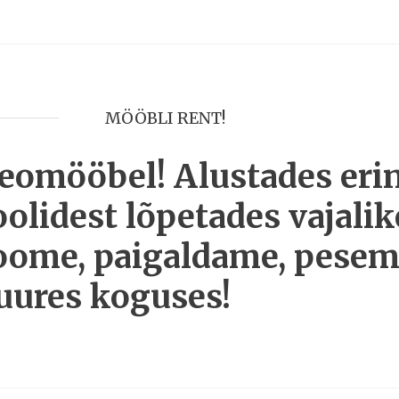
MÖÖBLI RENT!
eomööbel! Alustades eri
oolidest lõpetades vajalik
oome, paigaldame, pesem
uures koguses!