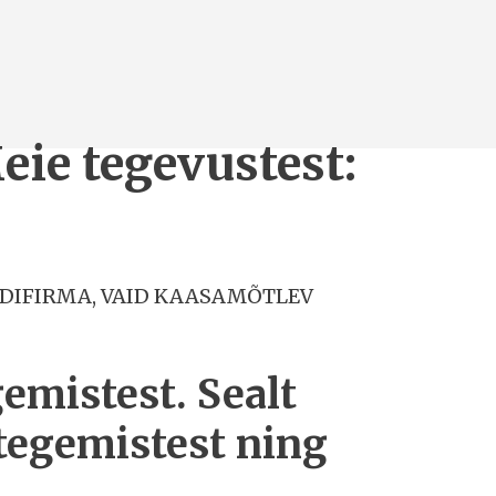
eie tegevustest:
NDIFIRMA, VAID KAASAMÕTLEV
gemistest. Sealt
 tegemistest ning