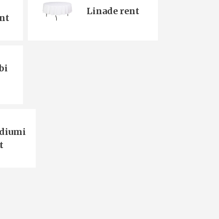
Linade rent
nt
bi
diumi
t