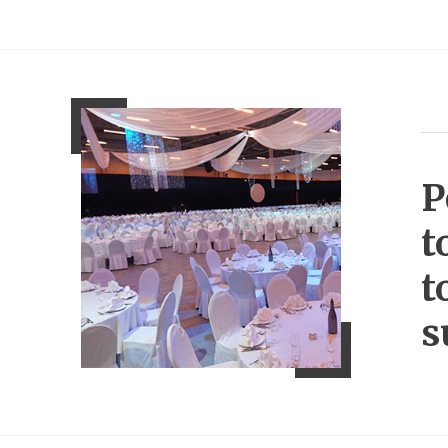
P
t
t
s