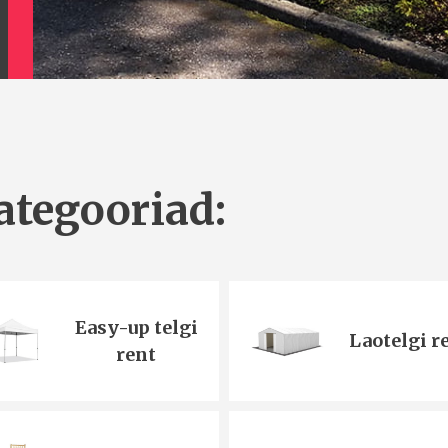
ategooriad:
Easy-up telgi
Laotelgi r
rent