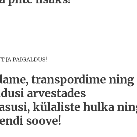
T JA PAIGALDUS!
dame, transpordime ning
dusi arvestades
susi, külaliste hulka nin
endi soove!