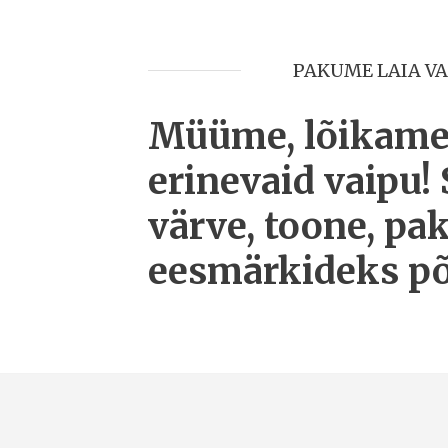
PAKUME LAIA VA
Müüme, lõikame 
erinevaid vaipu!
värve, toone, pa
eesmärkideks põ