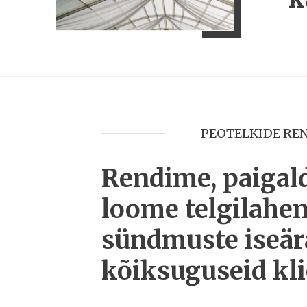
PEOTELKIDE REN
Rendime, paigal
loome telgilahen
sündmuste iseära
kõiksuguseid kli