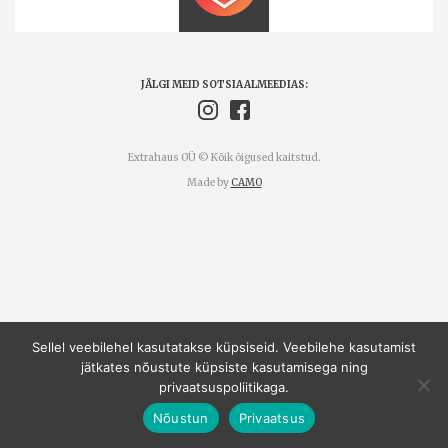
JÄLGI MEID SOTSIAALMEEDIAS:
Extrahaus OÜ © Kõik õigused kaitstud.
Made by
CAMO
Sellel veebilehel kasutatakse küpsiseid. Veebilehe kasutamist
jätkates nõustute küpsiste kasutamisega ning
privaatsuspoliitikaga.
Nõustun
Privaatsus