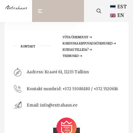
EST
EN
VÕTA ÜHENDUST
KORDUMA KIPPUVAD KÜSIMUSED
KONTAKT
KUIDAS TELLIDA?
TEENUSED
Aadress:
Kraavi 61, 11215 Tallinn
Kontakt numbrid:
+372 53086180 / +372 5520616
Email:
info@extrahaus.ee