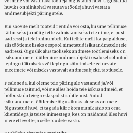
võtmine või vastutava töötleja õigustatud huvi. Õigustatud
huviks on siinkohal vastutava töötleja huvi vastata
andmesubjekti päringutele.
Kui soovite meilt tooteid rentida või osta, küsime tellimuse
täitmiseks ja müügi ette valmistamiseks teie nime, e-posti
aadressi ja telefoninumbrit. Kui tellite meilt ka paigalduse,
siis töötleme lisaks eespool nimetatud isikuandmetele teie
aadressi. Õiguslik alus taoliseks andmete töötlemiseks on
isikuandmete töötlemine andmesubjekti osalusel sõlmitud
lepingu täitmiseks või lepingu sõlmimisele eelnevate
meetmete võtmiseks vastavalt andmesubjekti taotlusele.
Peale seda, kui oleme teie päringule vastanud ja/või
tellimuse täitnud, võime alles hoida teie isikuandmeid, et
hõlbustada teiega edaspidist suhtlemist. Antud
isikuandmete töötlemise õiguslikuks aluseks on meie
õigustatud huvi, et tagada kiire kommunikatsioon oma
klientidega ja teiste inimestega, kes on näidanud üles huvi
meie ettevõtte ja selle toodete vastu.