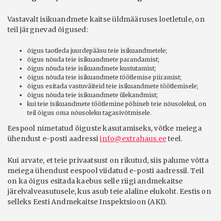
Vastavalt isikuandmete kaitse üldmääruses loetletule, on
teil järgnevad õigused:
õigus taotleda juurdepääsu teie isikuandmetele;
õigus nõuda teie isikuandmete parandamist;
õigus nõuda teie isikuandmete kustutamist;
õigus nõuda teie isikuandmete töötlemise piiramist;
õigus esitada vastuväiteid teie isikuandmete töötlemisele;
õigus nõuda teie isikuandmete ülekandmist;
kui teie isikuandmete töötlemine põhineb teie nõusolekul, on
teil õigus oma nõusoleku tagasivõtmisele.
Eespool nimetatud õiguste kasutamiseks, võtke meiega
ühendust e-posti aadressi
info@extrahaus.ee
teel.
Kui arvate, et teie privaatsust on rikutud, siis palume võtta
meiega ühendust eespool viidatud e-posti aadressil. Teil
on ka õigus esitada kaebus selle riigi andmekaitse
järelvalveasutusele, kus asub teie alaline elukoht. Eestis on
selleks Eesti Andmekaitse Inspektsioon (AKI).