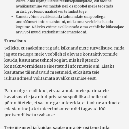
kohta, oma lepingulistele teenusepakkujatele, kui taoline
avalikustamine võimaldab neil osapooltel meile teostada
ärilist, professionaalset või tehnilist tuge.
Samuti võime avalikustada kolmandate osapooltega
anonüümset informatsiooni, mida oma veebilehe kaudu
kogume. Näiteks võime avalikustada oma veebilehe külastajate
arvu või muud statistilist informatsiooni.
Turvalisus
Selleks, et saaksime tagada isikuandmete turvalisuse, mida
jagate meiega meie veebilehel olevate kontaktivormide
kaudu, kasutame tehnoloogiat, mis krüpteerib
kontaktivormidesse sisestatud informatsiooni. Lisaks
kasutame täiendavaid meetmeid, et kaitsta teie
isikuandmeid volitamata avalikustamise eest.
Palun olge teadlikud, et vaatamata meie parimatele
kavatsustele ja antud privaatsuspoliitikas loetletud
põhimõtetele, ei saa me garanteerida, et taoline andmete
edastamine ja krüpteerimismeetodid tagavad 100-
protsendilise turvalisuse.
Teie õigused ja kuidas saate oma õigusi teostada