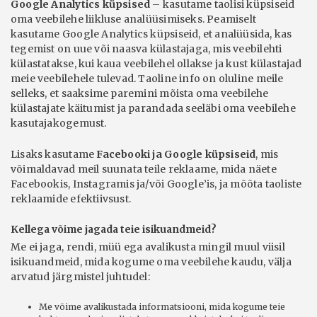
Google Analytics küpsised
– kasutame taolisi küpsiseid
oma veebilehe liikluse analüüsimiseks. Peamiselt
kasutame Google Analytics küpsiseid, et analüüsida, kas
tegemist on uue või naasva külastajaga, mis veebilehti
külastatakse, kui kaua veebilehel ollakse ja kust külastajad
meie veebilehele tulevad. Taoline info on oluline meile
selleks, et saaksime paremini mõista oma veebilehe
külastajate käitumist ja parandada seeläbi oma veebilehe
kasutajakogemust.
Lisaks kasutame
Facebooki ja Google küpsiseid
, mis
võimaldavad meil suunata teile reklaame, mida näete
Facebookis, Instagramis ja/või Google’is, ja mõõta taoliste
reklaamide efektiivsust.
Kellega võime jagada teie isikuandmeid?
Me ei jaga, rendi, müü ega avalikusta mingil muul viisil
isikuandmeid, mida kogume oma veebilehe kaudu, välja
arvatud järgmistel juhtudel:
Me võime avalikustada informatsiooni, mida kogume teie