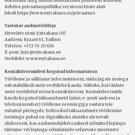
uuendada ning tehtud muudatused jõustuvad koheselt.
Kehtiva privaatsuspoliitika versiooni leiate alati
lehelt https://www.extrahaus.ee/privaatsus
Vastutav andmetöötleja
Ettevõtte nimi: Extrahaus OÜ
Aadress: Kraavi 61, Tallinn
Telefon: +372 55 20 616
E-post: info@extrahaus.ee
Veebileht: www.extrahaus.ee
Kontaktivormidest kogutud informatsioon
Töötleme ja säilitame informatsiooni, mida jagate meiega
vabatahtlikult meie veebilehe kaudu. Näiteks, kui täidate
meie veebilehel mõne kontaktivormi. Kontaktivormide
kaudu kogutud isikuandmeid (nimi, e-posti aadress ja
telefoninumber) töötleme eesmärgiga vastata teie
esitatud päringule. Eeltoodud isikuandmete töötlemise
toimingu puhul on õiguslikuks aluseks olenevalt
olukorrast, kas andmesubjekti osalusel sõlmitud lepingu
täitmine või lepingu sõlmimisele eelnevate meetmete