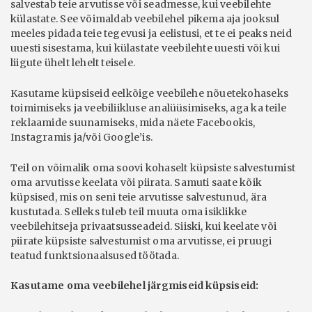
salvestab teie arvutisse või seadmesse, kui veebilehte
külastate. See võimaldab veebilehel pikema aja jooksul
meeles pidada teie tegevusi ja eelistusi, et te ei peaks neid
uuesti sisestama, kui külastate veebilehte uuesti või kui
liigute ühelt lehelt teisele.
Kasutame küpsiseid eelkõige veebilehe nõuetekohaseks
toimimiseks ja veebiliikluse analüüsimiseks, aga ka teile
reklaamide suunamiseks, mida näete Facebookis,
Instagramis ja/või Google’is.
Teil on võimalik oma soovi kohaselt küpsiste salvestumist
oma arvutisse keelata või piirata. Samuti saate kõik
küpsised, mis on seni teie arvutisse salvestunud, ära
kustutada. Selleks tuleb teil muuta oma isiklikke
veebilehitseja privaatsusseadeid. Siiski, kui keelate või
piirate küpsiste salvestumist oma arvutisse, ei pruugi
teatud funktsionaalsused töötada.
Kasutame oma veebilehel järgmiseid küpsiseid: