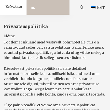
EST
Privaatsuspoliitika
Üldine
Töötleme isikuandmeid vastavalt põhimõtetele, mis on
välja toodud selles privaatsuspoliitikas. Palun leidke aega,
et antud privaatsuspoliitikaga tutvuda ning võtke meiega
ühendust, kui teil tekib sellega seoses küsimusi.
Käesolevast privaatsuspoliitikast leiate detailset
informatsiooni selle kohta, milliseid isikuandmeid oma
veebilehe kaudu kogume ja milleks neid kasutame.
Austame teie õigusi, mis teil on seoses oma privaatsuse
kontrollimisega. Seega leiate privaatsuspoliitikast
informatsiooni ka selle kohta, kuidas oma õigusi teostada.
Olge palun teadlik, et võime oma privaatsuspoliitikat