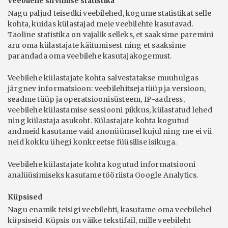
Veebilehe sirvimise statistika
Nagu paljud teisedki veebilehed, kogume statistikat selle
kohta, kuidas külastajad meie veebilehte kasutavad.
Taoline statistika on vajalik selleks, et saaksime paremini
aru oma külastajate käitumisest ning et saaksime
parandada oma veebilehe kasutajakogemust.
Veebilehe külastajate kohta salvestatakse muuhulgas
järgnev informatsioon: veebilehitseja tüüp ja versioon,
seadme tüüp ja operatsioonisüsteem, IP-aadress,
veebilehe külastamise sessiooni pikkus, külastatud lehed
ning külastaja asukoht. Külastajate kohta kogutud
andmeid kasutame vaid anonüümsel kujul ning me ei vii
neid kokku ühegi konkreetse füüsilise isikuga.
Veebilehe külastajate kohta kogutud informatsiooni
analüüsimiseks kasutame tööriista Google Analytics.
Küpsised
Nagu enamik teisigi veebilehti, kasutame oma veebilehel
küpsiseid. Küpsis on väike tekstifail, mille veebileht