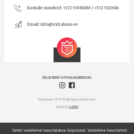
Kontakt numbrid:
+372 53086180 / +372 5520616
Email:
info@extrahaus.ee
JÄLGI MEID SOTSIAALMEEDIAS:
Extrahaus OÜ © Kõik õigused kaitstud.
Made by
CAMO
Sellel veebilehel kasutatakse küpsiseid. Veebilehe kasutamist