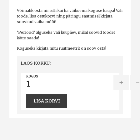
Võimalik osta nii rulli kui ka väiksema koguse kaupa! Vali
toode, lisa ostukorvi ning päringu saatmisel kirjuta
soovitud vaiba mõõt!
‘Periood’ alguseks vali kuupäev, millal soovid toodet
kätte saada!
Koguseks kirjuta mitu ruutmeetrit on soov osta!
LAOS KOKKU:
KOGUS
+
LISA KORVI