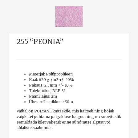
255 “PEONIA”
Materjal: Polüpropüleen
Kaal: 620 gr/m2 +/- 10%
Paksus: 2,5mm +/- 10%
Tulekindlus: BLF-S1
Paani laius: 2m
Ühes rullis pikkust: 50m
Vaibal on POLYANE kaitsekile, mis kaitseb ning hoiab
vaipkatet puhtama paigalduse käigus ning on soovituslik
eemaldada kilet vahetult enne sündmuse algust või
külaliste saabumist.