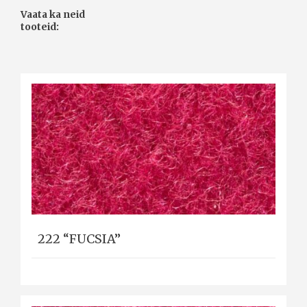
Vaata ka neid
tooteid:
222 “FUCSIA”