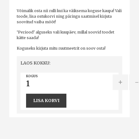
Võimalik osta nii rulli kui ka väiksema koguse kaupa! Vali
toode, lisa ostukorvi ning päringu saatmisel kirjuta
soovitud vaiba mõõt!
‘Periood’ alguseks vali kuupäev, millal soovid toodet
kätte saada!
Koguseks kirjuta mitu ruutmeetrit on soov osta!
LAOS KOKKU:
KOGUS
+
LISA KORVI