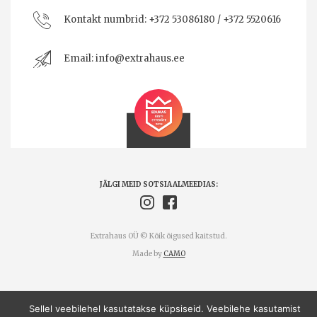
Kontakt numbrid:
+372 53086180 / +372 5520616
Email:
info@extrahaus.ee
JÄLGI MEID SOTSIAALMEEDIAS:
Extrahaus OÜ © Kõik õigused kaitstud.
Made by
CAMO
Sellel veebilehel kasutatakse küpsiseid. Veebilehe kasutamist