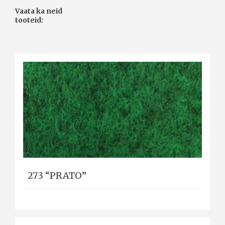
Vaata ka neid
tooteid:
273 “PRATO”