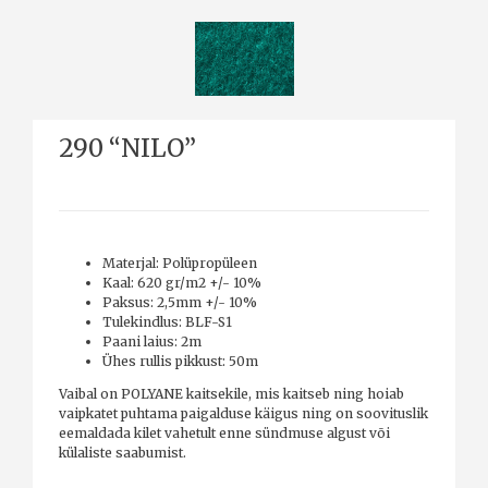
290 “NILO”
Materjal: Polüpropüleen
Kaal: 620 gr/m2 +/- 10%
Paksus: 2,5mm +/- 10%
Tulekindlus: BLF-S1
Paani laius: 2m
Ühes rullis pikkust: 50m
Vaibal on POLYANE kaitsekile, mis kaitseb ning hoiab
vaipkatet puhtama paigalduse käigus ning on soovituslik
eemaldada kilet vahetult enne sündmuse algust või
külaliste saabumist.