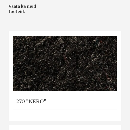
Vaata ka neid
tooteid:
270 “NERO”