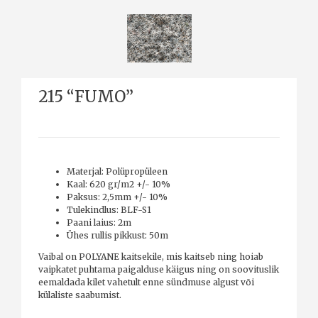
215 “FUMO”
Materjal: Polüpropüleen
Kaal: 620 gr/m2 +/- 10%
Paksus: 2,5mm +/- 10%
Tulekindlus: BLF-S1
Paani laius: 2m
Ühes rullis pikkust: 50m
Vaibal on POLYANE kaitsekile, mis kaitseb ning hoiab
vaipkatet puhtama paigalduse käigus ning on soovituslik
eemaldada kilet vahetult enne sündmuse algust või
külaliste saabumist.