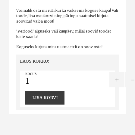
Võimalik osta nii rulli kui ka väiksema koguse kaupa! Vali
toode, lisa ostukorvi ning päringu saatmisel kirjuta
soovitud vaiba mõõt!
‘Periood’ alguseks vali kuupäev, millal soovid toodet
kätte saada!
Koguseks kirjuta mitu ruutmeetrit on soov osta!
LAOS KOKKU:
KOGUS
+
LISA KORVI