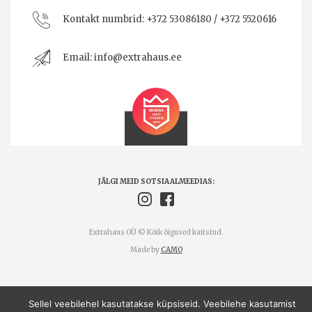
Kontakt numbrid:
+372 53086180 / +372 5520616
Email:
info@extrahaus.ee
JÄLGI MEID SOTSIAALMEEDIAS:
Extrahaus OÜ © Kõik õigused kaitstud.
Made by
CAMO
Sellel veebilehel kasutatakse küpsiseid. Veebilehe kasutamist