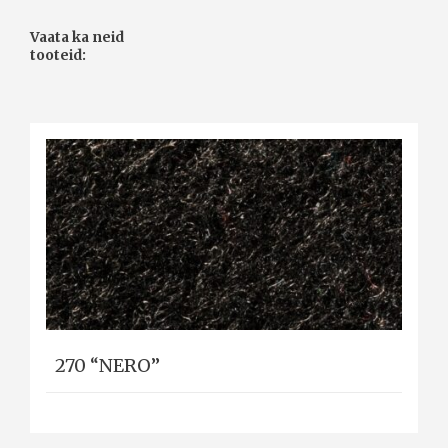
Vaata ka neid
tooteid:
270 “NERO”