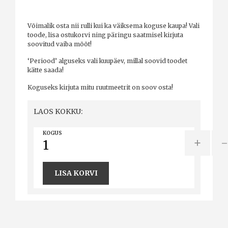
Võimalik osta nii rulli kui ka väiksema koguse kaupa! Vali
toode, lisa ostukorvi ning päringu saatmisel kirjuta
soovitud vaiba mõõt!
‘Periood’ alguseks vali kuupäev, millal soovid toodet
kätte saada!
Koguseks kirjuta mitu ruutmeetrit on soov osta!
LAOS KOKKU:
KOGUS
+
LISA KORVI