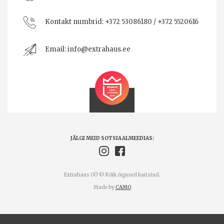
Kontakt numbrid:
+372 53086180 / +372 5520616
Email:
info@extrahaus.ee
JÄLGI MEID SOTSIAALMEEDIAS:
Extrahaus OÜ © Kõik õigused kaitstud.
Made by
CAMO