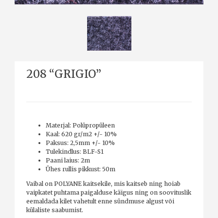
208 “GRIGIO”
Materjal: Polüpropüleen
Kaal: 620 gr/m2 +/- 10%
Paksus: 2,5mm +/- 10%
Tulekindlus: BLF-S1
Paani laius: 2m
Ühes rullis pikkust: 50m
Vaibal on POLYANE kaitsekile, mis kaitseb ning hoiab
vaipkatet puhtama paigalduse käigus ning on soovituslik
eemaldada kilet vahetult enne sündmuse algust või
külaliste saabumist.