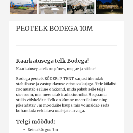
PEOTELK BODEGA 10M
Kaarkatusega telk Bodega!
Kaarkatusega telk on põnev, mugav ja stiilne!
Bodega peotelk RÖDERi P-TENT sarjast ühendab
stabiilsuse
ja vastupidavuse eristuva kujuga.
Teie külalisi
rõõmustab eriline õhkkond, mida pakub selle telgi
siseruum, mis meenutab traditsioonilist Hispaania
stiilis võlvkeldrit.
Telk on kümne meetri laiune ning
pikendatav 3m moodulite kaupa mis võimaldab seda
kohandada eeldatava osalejate arvuga.
Telgi mõõdud:
Seina kõrgus 3m