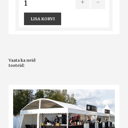
+
-
LISA KORVI
Vaata ka neid
tooteid: