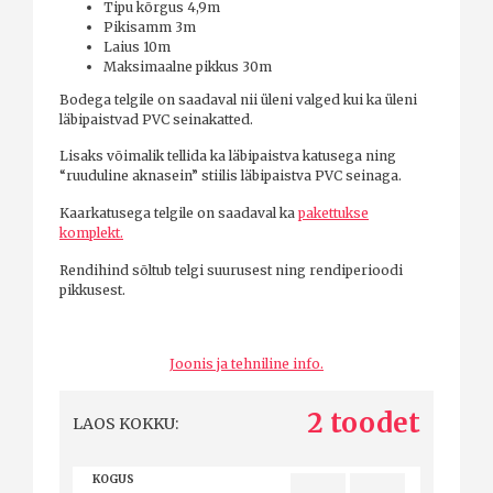
Tipu kõrgus 4,9m
Pikisamm 3m
Laius 10m
Maksimaalne pikkus 30m
Bodega telgile on saadaval nii üleni valged kui ka üleni
läbipaistvad PVC seinakatted.
Lisaks võimalik tellida ka läbipaistva katusega ning
“ruuduline aknasein” stiilis läbipaistva PVC seinaga.
Kaarkatusega telgile on saadaval ka
pakettukse
komplekt.
Rendihind sõltub telgi suurusest ning rendiperioodi
pikkusest.
Joonis ja tehniline info.
2 toodet
LAOS KOKKU:
KOGUS