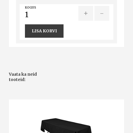
KOGUS
+
-
LISA KORVI
Vaata ka neid
tooteid: