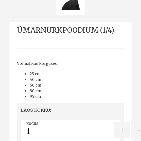
ÜMARNURKPOODIUM (1/4)
Võimalikud kõrgused:
25 cm
40 cm
60 cm
80 cm
95 cm
LAOS KOKKU:
KOGUS
+