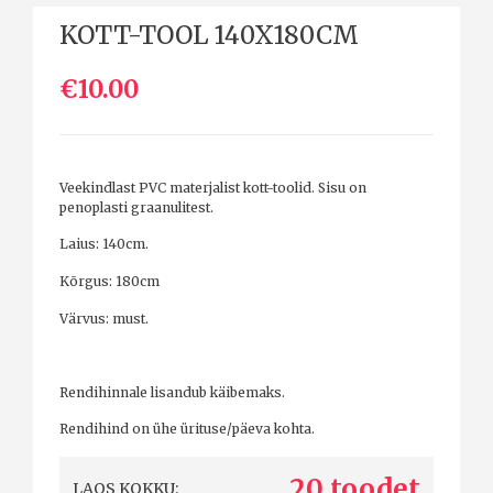
KOTT-TOOL 140X180CM
€10.00
Veekindlast PVC materjalist kott-toolid. Sisu on
penoplasti graanulitest.
Laius: 140cm.
Kõrgus: 180cm
Värvus: must.
Rendihinnale lisandub käibemaks.
Rendihind on ühe ürituse/päeva kohta.
20 toodet
LAOS KOKKU: