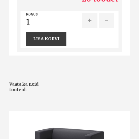
KOGUS
+
-
LISA KORVI
Vaata ka neid
tooteid: