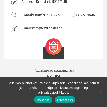
Aadress:
Kraavi 61, 11215 Tallinn
Kontakt numbrid:
+372 53086180 / +372 5520616
Email:
info@extrahaus.ee
JÄLGI MEID SOTSIAALMEEDIAS:
Sellel veebilehel kasutatakse küpsiseid. Veebilehe kasutamist
jätkates nõustute küpsiste kasutamisega ning
Extrahaus OÜ © Kõik õigused kaitstud.
privaatsuspoliitikaga.
Made by
CAMO
Nõustun
Privaatsus