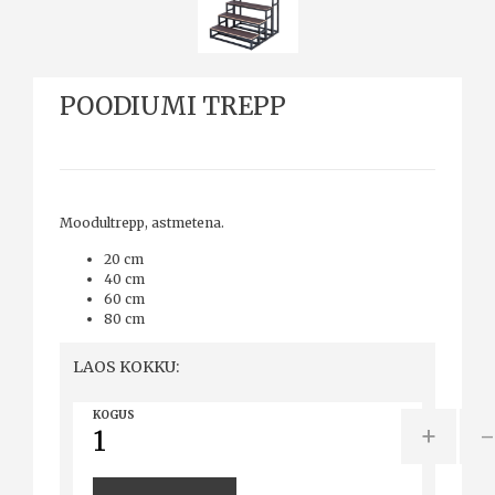
POODIUMI TREPP
Moodultrepp, astmetena.
20 cm
40 cm
60 cm
80 cm
LAOS KOKKU:
KOGUS
+