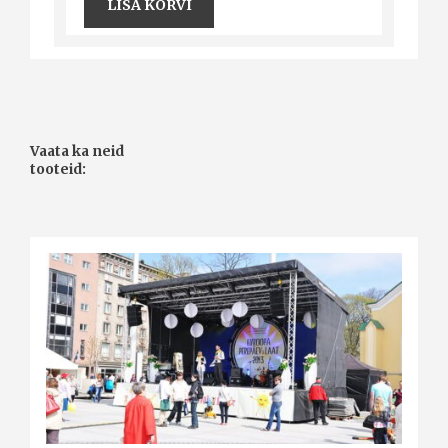
LISA KORVI
Vaata ka neid
tooteid: