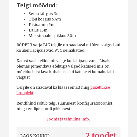
Telgi mõõdud:
Seina kõrgus 3m
Tipu kõrgus 5,4m
Pikisamm 5m
Laius 15m
Maksimaalne pikkus 80m
RÖDER’i sarja BIG telgile on saadaval nii üleni valged kui
ka üleni läbipaistvad PVC seinakatted.
Katust saab tellida nii valge kui läbipaistvana. Lisaks
olemas pimendava efektiga valged katused mis on
mõeldud just lava kohale, et läbi katuse ei kumaks läbi
valgust.
Telgile on saadaval ka klaasseinad ning
pakettukse
komplekt
Rendihind sõltub telgi suurusest, konfiguratsioonist
ning rendiperioodi pikkusest.
Joonis ja tehniline info.
2 toodet
LAOS KOKKU: