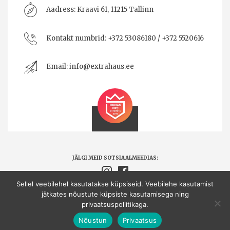
Aadress:
Kraavi 61, 11215 Tallinn
Kontakt numbrid:
+372 53086180 / +372 5520616
Email:
info@extrahaus.ee
JÄLGI MEID SOTSIAALMEEDIAS:
Sellel veebilehel kasutatakse küpsiseid. Veebilehe kasutamist
jätkates nõustute küpsiste kasutamisega ning
Extrahaus OÜ © Kõik õigused kaitstud.
privaatsuspoliitikaga.
Made by
CAMO
Nõustun
Privaatsus