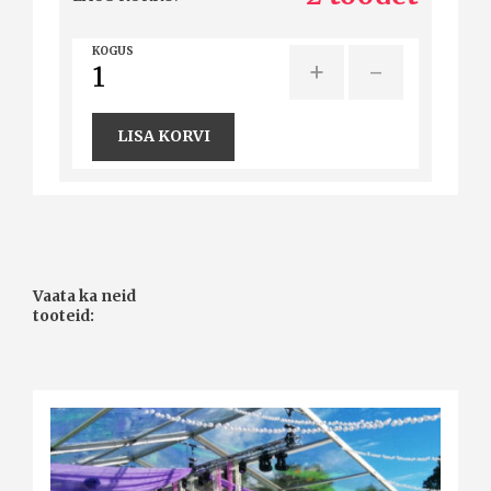
KOGUS
+
-
LISA KORVI
Vaata ka neid
tooteid: