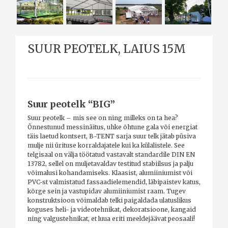
SUUR PEOTELK, LAIUS 15M
Suur peotelk “BIG”
Suur peotelk – mis see on ning milleks on ta hea?
Õnnestunud messinäitus, uhke õhtune gala või energiat
täis laetud kontsert, B-TENT sarja suur telk jätab püsiva
mulje nii ürituse korraldajatele kui ka külalistele.
See
telgisaal on välja töötatud vastavalt standardile DIN EN
13782, sellel on muljetavaldav testitud stabiilsus ja palju
võimalusi kohandamiseks.
Klaasist, alumiiniumist või
PVC-st valmistatud fassaadielemendid, läbipaistev katus,
kõrge sein ja vastupidav alumiiniumist raam. Tugev
konstruktsioon võimaldab telki paigaldada ulatuslikus
koguses heli- ja videotehnikat, dekoratsioone, kangaid
ning valgustehnikat, et luua eriti meeldejäävat peosaali!