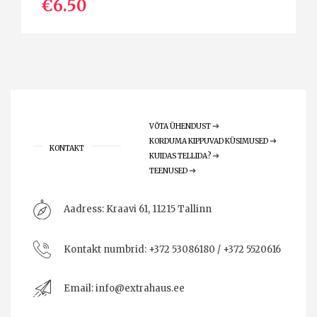
€6.50
VÕTA ÜHENDUST
KORDUMA KIPPUVAD KÜSIMUSED
KONTAKT
KUIDAS TELLIDA?
TEENUSED
Aadress:
Kraavi 61, 11215 Tallinn
Kontakt numbrid:
+372 53086180 / +372 5520616
Email:
info@extrahaus.ee