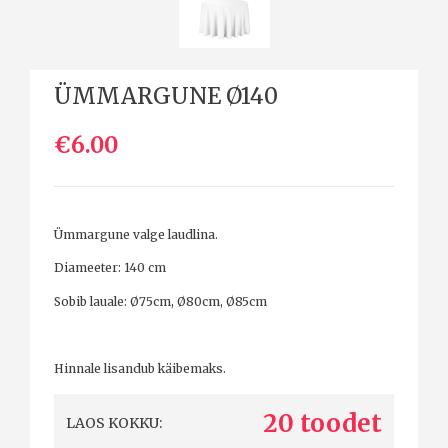
ÜMMARGUNE Ø140
€6.00
Ümmargune valge laudlina.
Diameeter: 140 cm
Sobib lauale: Ø75cm, Ø80cm, Ø85cm
Hinnale lisandub käibemaks.
20 toodet
LAOS KOKKU: