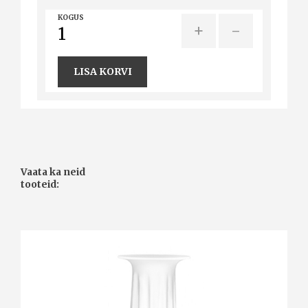
KOGUS
+
-
LISA KORVI
Vaata ka neid
tooteid: