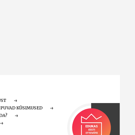
UST
PPUVAD KÜSIMUSED
DA?