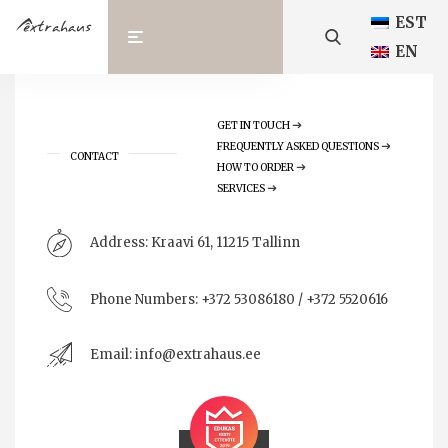
EST
EN
GET IN TOUCH
FREQUENTLY ASKED QUESTIONS
CONTACT
HOW TO ORDER
SERVICES
Address:
Kraavi 61, 11215 Tallinn
Phone Numbers:
+372 53086180 / +372 5520616
Email:
info@extrahaus.ee