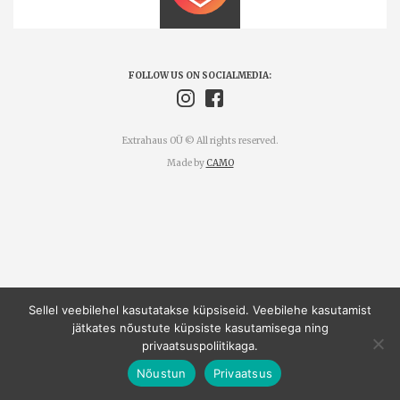
FOLLOW US ON SOCIALMEDIA:
Extrahaus OÜ © All rights reserved.
Made by
CAMO
Sellel veebilehel kasutatakse küpsiseid. Veebilehe kasutamist
jätkates nõustute küpsiste kasutamisega ning
privaatsuspoliitikaga.
Nõustun
Privaatsus